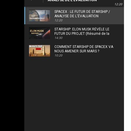
12:20
ENVIRONNEMENTALE DE LA FAA
SPACEX : LE FUTUR DE STARSHIP /
ANALYSE DE L'ÉVALUATION
12:20
ENVIRONNEMENTALE DE LA FAA
STARSHIP: ELON MUSK RÉVÈLE LE
FUTUR DU PROJET (Résumé de la
14:30
conférence Starship)
COMMENT STARSHIP DE SPACEX VA
NOUS AMENER SUR MARS ?
10:20