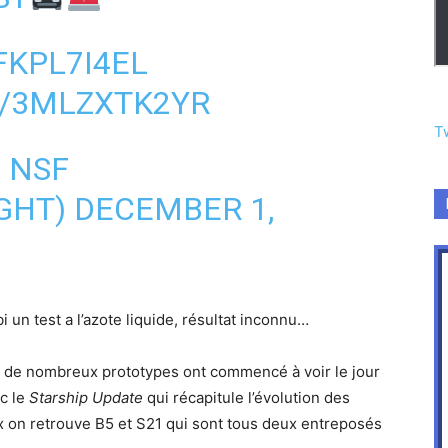
FKPL7I4EL
M/3MLZXTK2YR
T
 NSF
GHT)
DECEMBER 1,
bi un test a l’azote liquide, résultat inconnu…
n, de nombreux prototypes ont commencé à voir le jour
ec le
Starship Update
qui récapitule l’évolution des
 on retrouve B5 et S21 qui sont tous deux entreposés