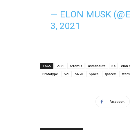
— ELON MUSK (@
3, 2021
TAGS
2021
Artemis
astronaute
B4
elon
Prototype
S20
SN20
Space
spacex
stars
Facebook