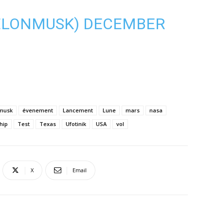
ELONMUSK)
DECEMBER
 musk
évenement
Lancement
Lune
mars
nasa
hip
Test
Texas
Ufotinik
USA
vol
X
Email