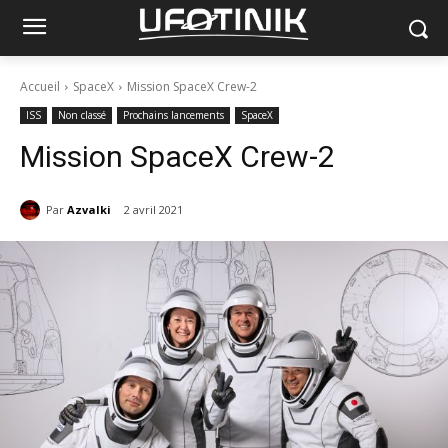
Accueil
SpaceX
Mission SpaceX Crew-2
ISS
Non classé
Prochains lancements
SpaceX
Mission SpaceX Crew-2
Par
Azvalki
2 avril 2021