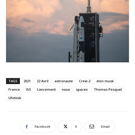
TAGS
2021
22 Avril
astronaute
Crew-2
elon musk
France
ISS
Lancement
nasa
spacex
Thomas Pesquet
Ufotinik
Facebook
X
Email