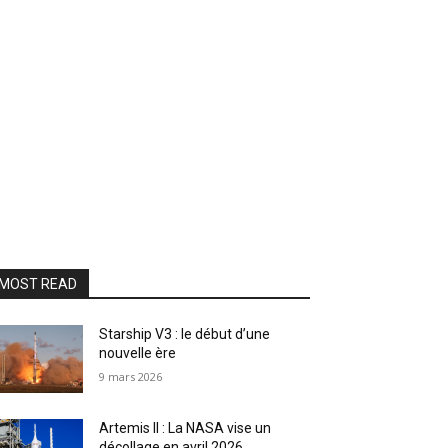
MOST READ
Starship V3 : le début d’une
nouvelle ère
9 mars 2026
Artemis II : La NASA vise un
décollage en avril 2026