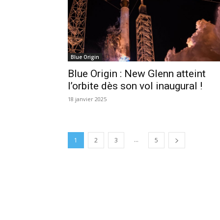
Blue Origin
Blue Origin : New Glenn atteint
l’orbite dès son vol inaugural !
18 janvier 2025
...
1
2
3
5