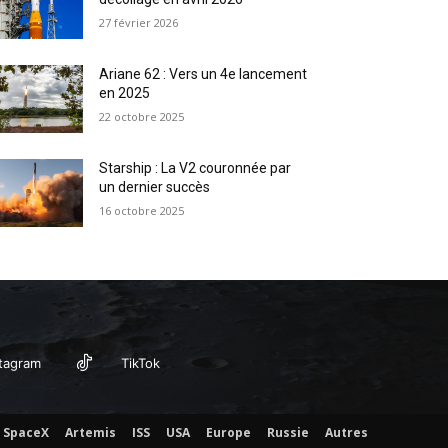
27 février 2026
Ariane 62 : Vers un 4e lancement
en 2025
22 octobre 2025
Starship : La V2 couronnée par
un dernier succès
16 octobre 2025
tagram
TikTok
SpaceX
Artemis
ISS
USA
Europe
Russie
Autres