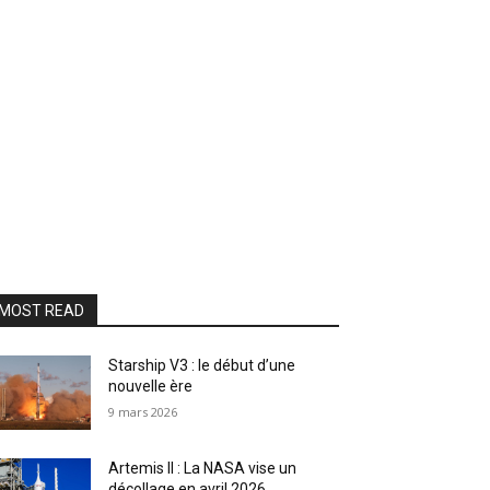
MOST READ
Starship V3 : le début d’une
nouvelle ère
9 mars 2026
Artemis II : La NASA vise un
décollage en avril 2026