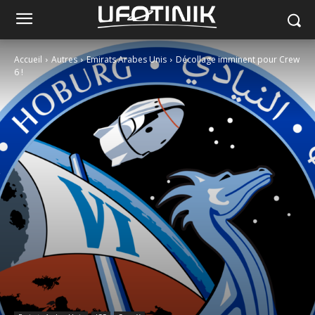
Accueil
Autres
Emirats Arabes Unis
Décollage imminent pour Crew
6 !