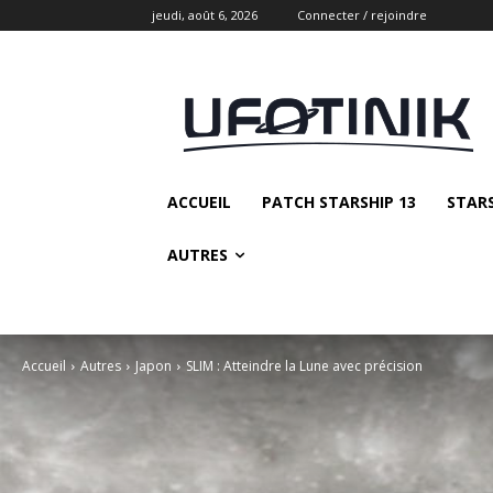
jeudi, août 6, 2026
Connecter / rejoindre
ACCUEIL
PATCH STARSHIP 13
STAR
AUTRES
Accueil
Autres
Japon
SLIM : Atteindre la Lune avec précision