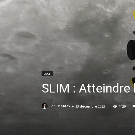
Japon
SLIM : Atteindre 
-
Par
TheAlex
13 décembre 2023
1429