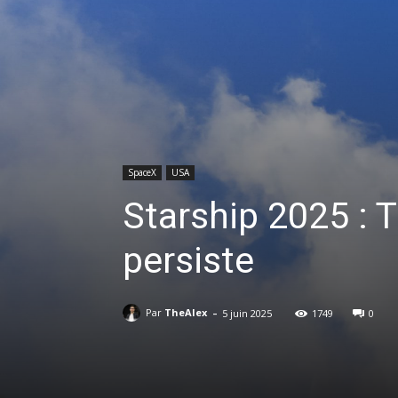
SpaceX
USA
Starship 2025 : T
persiste
-
Par
TheAlex
5 juin 2025
1749
0