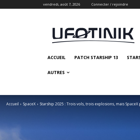
vendredi, août 7, 2026
Connecter / rejoindre
ACCUEIL
PATCH STARSHIP 13
STAR
AUTRES
Accueil
SpaceX
Starship 2025 : Trois vols, trois explosions, mais SpaceX 