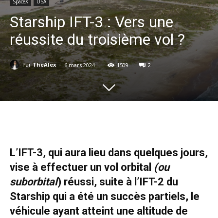
SpaceX
USA
Starship IFT-3 : Vers une
réussite du troisième vol ?
-
Par
TheAlex
6 mars 2024
1509
2
L’IFT-3, qui aura lieu dans quelques jours,
vise à effectuer un vol orbital
(ou
suborbital
) réussi, suite à l’IFT-2 du
Starship qui a été un succès partiels, le
véhicule ayant atteint une altitude de